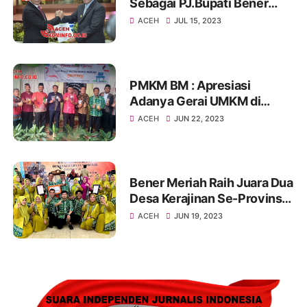
Sebagai PJ.Bupati Bener
Meriah
ACEH
JUL 15, 2023
PMKM BM : Apresiasi
Adanya Gerai UMKM di
Bener Meriah
ACEH
JUN 22, 2023
Bener Meriah Raih Juara Dua
Desa Kerajinan Se-Provinsi
Aceh
ACEH
JUN 19, 2023