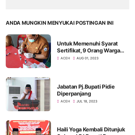
ANDA MUNGKIN MENYUKAI POSTINGAN INI
Untuk Memenuhi Syarat
Sertifikat, 9 Orang Warga
Binaan Rutan Kelas II B
ACEH
AUG 01, 2023
Bener Meriah Jalani
Pengetesan Darah
Jabatan Pj.Bupati Pidie
Diperpanjang
ACEH
JUL 18, 2023
Haili Yoga Kembali Ditunjuk